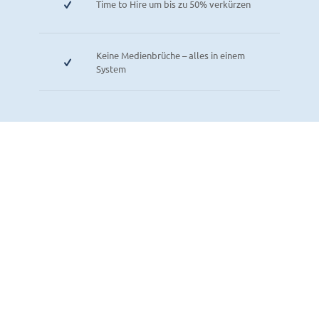
Time to Hire um bis zu 50% verkürzen
Keine Medienbrüche – alles in einem
System
Betriebe im gesamten
Bundesgebiet setzen auf
unsere Software-Lösung.